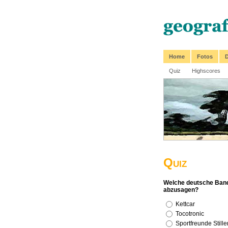
Home
Fotos
D
Quiz
Highscores
Quiz
Welche deutsche Band 
abzusagen?
Kettcar
Tocotronic
Sportfreunde Stille