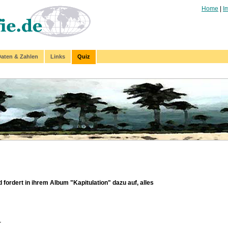
Home
|
I
aten & Zahlen
Links
Quiz
fordert in ihrem Album "Kapitulation" dazu auf, alles
r