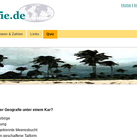
Home
|
I
aten & Zahlen
Links
Quiz
er Geografie unter einem Kar?
ebirge
nung
getrennte Meeresbucht
n geschaffene Talform