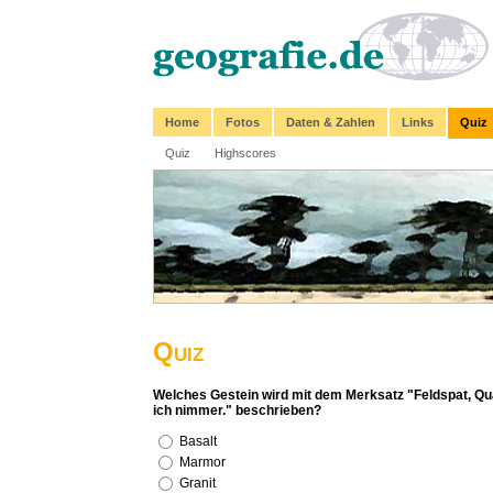
Home
Fotos
Daten & Zahlen
Links
Quiz
Quiz
Highscores
Quiz
Welches Gestein wird mit dem Merksatz "Feldspat, Qu
ich nimmer." beschrieben?
Basalt
Marmor
Granit