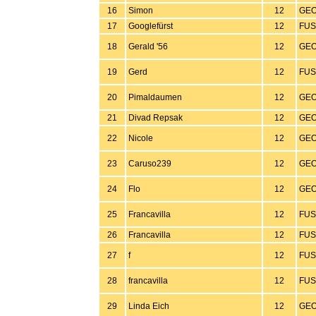
16
Simon
12
GEO
17
Googlefürst
12
FUS
18
Gerald '56
12
GEO
19
Gerd
12
FUS
20
Pimaldaumen
12
GEO
21
Divad Repsak
12
GEO
22
Nicole
12
GEO
23
Caruso239
12
GEO
24
Flo
12
GEO
25
Francavilla
12
FUS
26
Francavilla
12
FUS
27
f
12
FUS
28
francavilla
12
FUS
29
Linda Eich
12
GEO