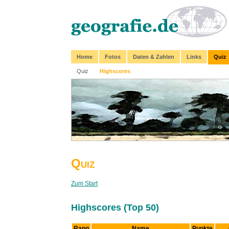
Home
Fotos
Daten & Zahlen
Links
Quiz
Quiz
Highscores
Quiz
Zum Start
Highscores (Top 50)
Rang
Name
Punkte