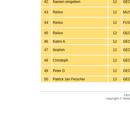
42
Namen eingeben
12
GEO
43
Relivo
12
MUS
44
Relivo
12
FUS
45
Relivo
12
GEO
46
Katrin A.
12
GEO
47
ibrahim
12
GEO
48
Christoph
12
GEO
49
Peter G
12
GEO
50
Patrick Jan Frescher
12
GEO
Letz
copyright © Stefa