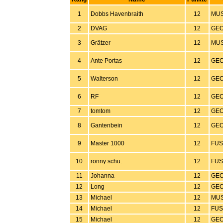
1
Dobbs Havenbraith
12
MUS
2
DVAG
12
GEO
3
Grätzer
12
MUS
4
Ante Portas
12
GEO
5
Walterson
12
GEO
6
RF
12
GEO
7
tomtom
12
GEO
8
Gantenbein
12
GEO
9
Master 1000
12
FUS
10
ronny schu.
12
FUS
11
Johanna
12
GEO
12
Long
12
GEO
13
Michael
12
MUS
14
Michael
12
FUS
15
Michael
12
GEO