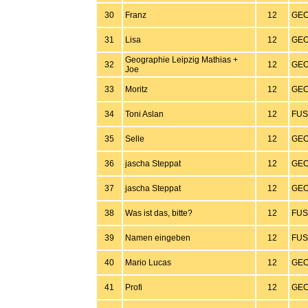
30
Franz
12
GEO
31
Lisa
12
GEO
Geographie Leipzig Mathias +
32
12
GEO
Joe
33
Moritz
12
GEO
34
Toni Aslan
12
FUS
35
Selle
12
GEO
36
jascha Steppat
12
GEO
37
jascha Steppat
12
GEO
38
Was ist das, bitte?
12
FUS
39
Namen eingeben
12
FUS
40
Mario Lucas
12
GEO
41
Profi
12
GEO